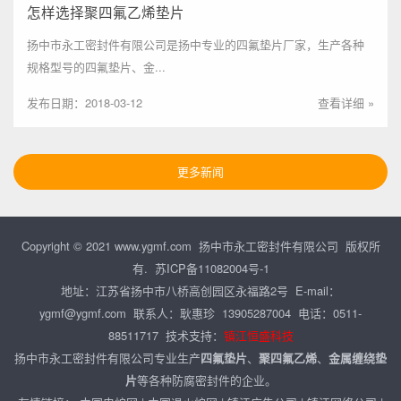
怎样选择聚四氟乙烯垫片
扬中市永工密封件有限公司是扬中专业的四氟垫片厂家，生产各种
规格型号的四氟垫片、金...
发布日期：2018-03-12
查看详细 »
更多新闻
Copyright © 2021 www.ygmf.com 扬中市永工密封件有限公司 版权所
有.
苏ICP备11082004号-1
地址：江苏省扬中市八桥高创园区永福路2号 E-mail：
ygmf@ygmf.com
联系人：耿惠珍 13905287004 电话：0511-
88511717 技术支持：
镇江恒盛科技
扬中市永工密封件有限公司专业生产
四氟垫片
、
聚四氟乙烯
、
金属缠绕垫
片
等各种防腐密封件的企业。