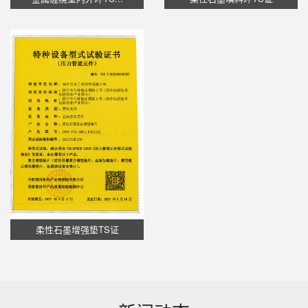
柔性石墨增强垫TS证