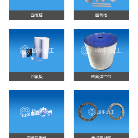
四氟棒
四氟棒
四氟板
四氟弹性带
四氟异型件
盘根密封圈