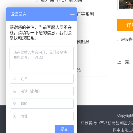
增强石墨垫，柔性石墨系列
请您留言
详
酚醛夹布系列
感谢您的关注，当前客服人员不在
线，请填写一下您的信息，我们会
尽快和您联系。
厂房设备
膨体聚四氟乙烯系列制品
石棉垫片系列制品
上一篇：
金属环型垫系列制品
盘根系列制品
Copyr
地址：江苏省扬中市八桥高创园区永福路2
扬中市永工
提交