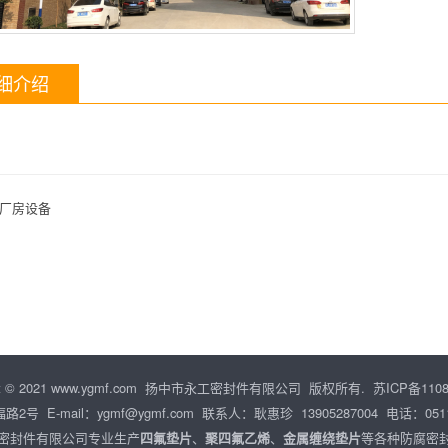
细介绍
厂房设备
ight © 2021 www.ygmf.com 扬中市永工密封件有限公司 版权所有.
苏ICP备1108
号 E-mail：
ygmf@ygmf.com
联系人：耿惠珍 13905287004 电话：0511
密封件有限公司专业生产
四氟垫片
、
聚四氟乙烯
、
金属缠绕垫片
等各种防腐密